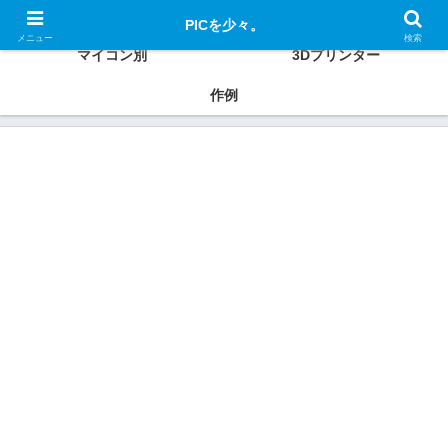
PIC、ESP32、Raspberry Pi、Xiaoなどの使い方、作例を紹介
PICを少々。
メニュー
検索
マイコン別
3Dプリンター
作例