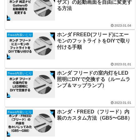
ザズ）の起動画面を自由に変更す
る方法
2023.01.04
ホンダ FREED(フリード)にエー
Freed内装いじり
モンのフットライトをDIYで取り
付ける手順
2023.01.01
ホンダ フリードの室内灯をLED
Freed内装いじり
照明にDIYで交換する（ルームラ
ンプ＆マップランプ）
2023.01.01
ホンダ・FREED（フリード）内
Freed内装いじり
装のカスタム方法（GB5〜GB8）