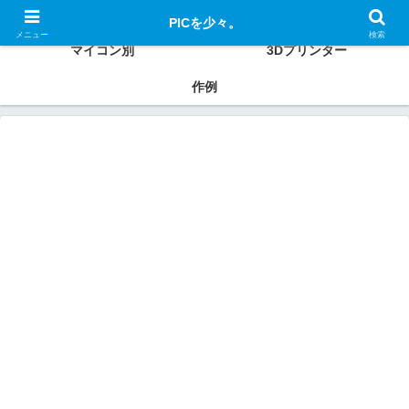
PIC、ESP32、Raspberry Pi、Xiaoなどの使い方、作例を紹介
PICを少々。
メニュー
検索
マイコン別
3Dプリンター
作例