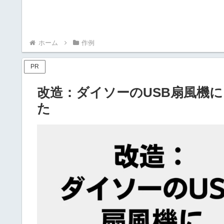
ホーム
作例
PR
改造：ダイソーのUSB扇風機
た