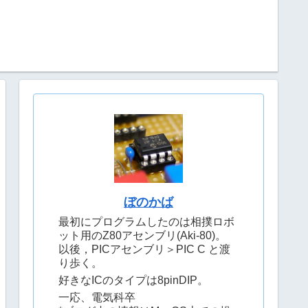
ぼのかば
最初にプログラムしたのは相撲ロボ
ット用のZ80アセンブリ(Aki-80)。
以後，PICアセンブリ＞PIC C と渡
り歩く。
好きなICのタイプは8pinDIP。
一応、電気科卒