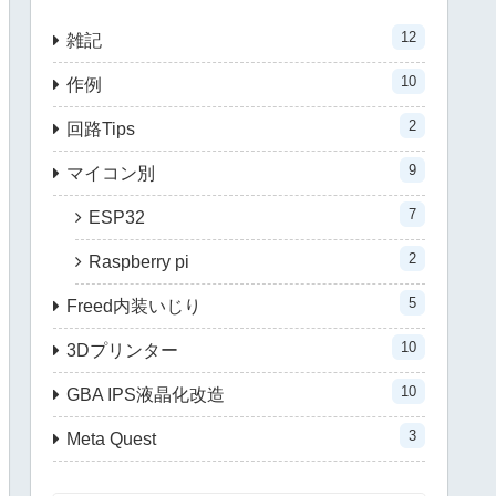
12
雑記
10
作例
2
回路Tips
9
マイコン別
7
ESP32
2
Raspberry pi
5
Freed内装いじり
10
3Dプリンター
10
GBA IPS液晶化改造
3
Meta Quest