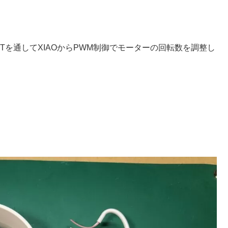
ETを通してXIAOからPWM制御でモーターの回転数を調整し