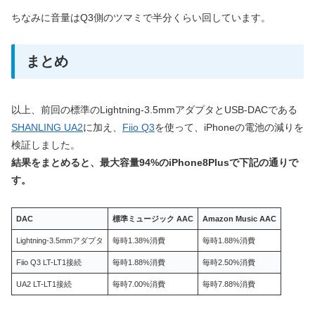
ちなみに音量はQ3側のツマミで半分くらい回しています。
まとめ
以上、前回の標準のLightning-3.5mmアダプタとUSB-DACである
SHANLING UA2
に加え、
Fiio Q3
を使って、iPhoneの電池の減りを
検証しました。
結果をまとめると、最大容量94%のiPhone8Plusで下記の通りで
す。
DAC
標準ミュージック AAC
Amazon Music AAC
Lightning-3.5mmアダプタ
毎時1.38%消費
毎時1.88%消費
Fiio Q3 LT-LT1接続
毎時1.88%消費
毎時2.50%消費
UA2 LT-LT1接続
毎時7.00%消費
毎時7.88%消費