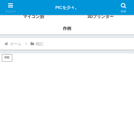
PIC、ESP32、Raspberry Pi、Xiaoなどの使い方、作例を紹介
PICを少々。
メニュー
検索
マイコン別
3Dプリンター
作例
ホーム
雑記
PR