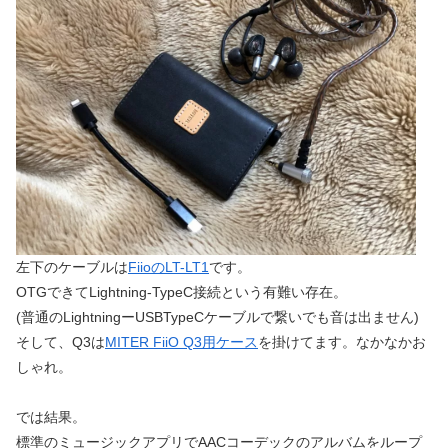
左下のケーブルは
FiioのLT-LT1
です。
OTGできてLightning-TypeC接続という有難い存在。
(普通のLightningーUSBTypeCケーブルで繋いでも音は出ません)
そして、Q3は
MITER FiiO Q3用ケース
を掛けてます。なかなかお
しゃれ。
では結果。
標準のミュージックアプリでAACコーデックのアルバムをループ