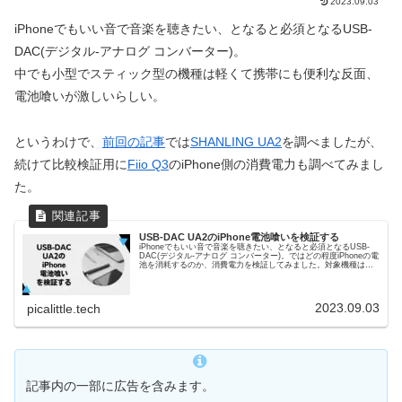
2023.09.03
iPhoneでもいい音で音楽を聴きたい、となると必須となるUSB-
DAC(デジタル-アナログ コンバーター)。
中でも小型でスティック型の機種は軽くて携帯にも便利な反面、
電池喰いが激しいらしい。
というわけで、
前回の記事
では
SHANLING UA2
を調べましたが、
続けて比較検証用に
Fiio Q3
のiPhone側の消費電力も調べてみまし
た。
USB-DAC UA2のiPhone電池喰いを検証する
iPhoneでもいい音で音楽を聴きたい、となると必須となるUSB-
DAC(デジタル-アナログ コンバーター)。ではどの程度iPhoneの電
池を消耗するのか、消費電力を検証してみました。対象機種は割
と人気のSHANLING UA2、Fiio KA3の２機種と比較検証用にFiio
Q3の３機種の予定です。（このページはSHANLING UA2の結
果）
2023.09.03
picalittle.tech
記事内の一部に広告を含みます。