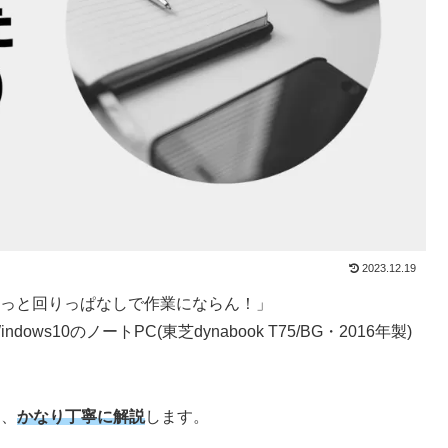
2023.12.19
がずっと回りっぱなしで作業にならん！」
s10のノートPC(東芝dynabook T75/BG・2016年製)
に、
かなり丁寧に解説
します。