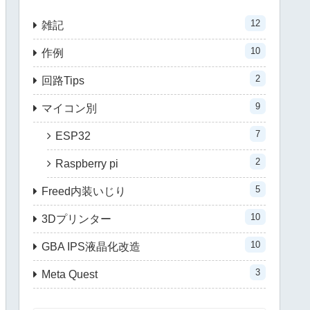
12
雑記
10
作例
2
回路Tips
9
マイコン別
7
ESP32
2
Raspberry pi
5
Freed内装いじり
10
3Dプリンター
10
GBA IPS液晶化改造
3
Meta Quest