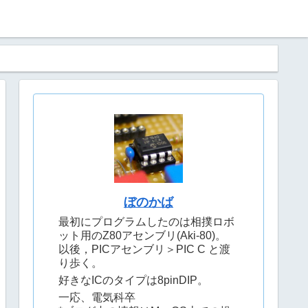
ぼのかば
最初にプログラムしたのは相撲ロボ
ット用のZ80アセンブリ(Aki-80)。
以後，PICアセンブリ＞PIC C と渡
り歩く。
好きなICのタイプは8pinDIP。
一応、電気科卒