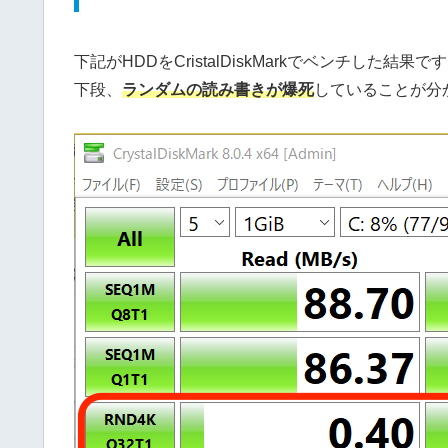
下記がHDDをCristalDiskMarkでベンチした結果で
下段、
ランダムの読み書きが爆死
していることが分