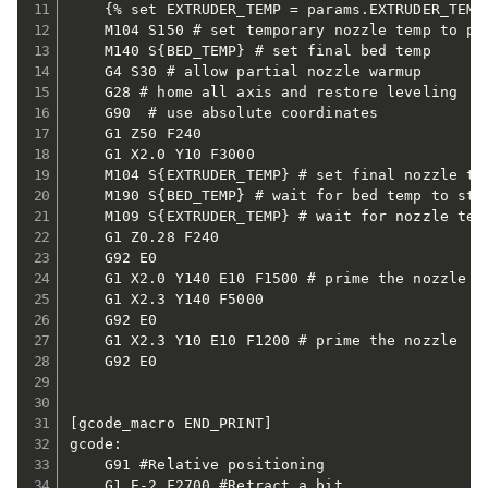
    {% set EXTRUDER_TEMP = params.EXTRUDER_TEMP|
    M104 S150 # set temporary nozzle temp to pre
    M140 S{BED_TEMP} # set final bed temp

    G4 S30 # allow partial nozzle warmup

    G28 # home all axis and restore leveling

    G90  # use absolute coordinates

    G1 Z50 F240

    G1 X2.0 Y10 F3000

    M104 S{EXTRUDER_TEMP} # set final nozzle tem
    M190 S{BED_TEMP} # wait for bed temp to stab
    M109 S{EXTRUDER_TEMP} # wait for nozzle temp
    G1 Z0.28 F240

    G92 E0

    G1 X2.0 Y140 E10 F1500 # prime the nozzle

    G1 X2.3 Y140 F5000

    G92 E0

    G1 X2.3 Y10 E10 F1200 # prime the nozzle

    G92 E0

[gcode_macro END_PRINT]

gcode:

    G91 #Relative positioning

    G1 E-2 F2700 #Retract a bit
