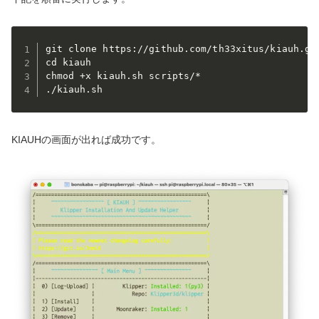
git clone https://github.com/th33xitus/kiauh.git
cd kiauh

chmod +x kiauh.sh scripts/*

./kiauh.sh
KIAUHの画面が出れば成功です。