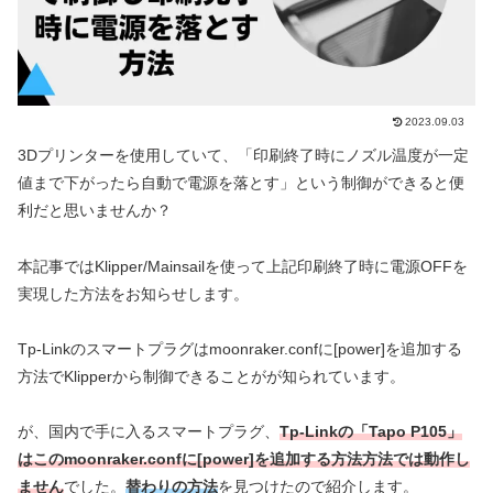
2023.09.03
3Dプリンターを使用していて、「印刷終了時にノズル温度が一定
値まで下がったら自動で電源を落とす」という制御ができると便
利だと思いませんか？
本記事ではKlipper/Mainsailを使って上記印刷終了時に電源OFFを
実現した方法をお知らせします。
Tp-Linkのスマートプラグはmoonraker.confに[power]を追加する
方法でKlipperから制御できることがが知られています。
が、国内で手に入るスマートプラグ、
Tp-Linkの
「Tapo P105」
はこのmoonraker.confに[power]を追加する方法方法では動作し
ません
でした。
替わりの方法
を見つけたので紹介します。