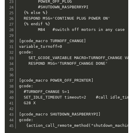
        POWER_OFF_PLUG

        #SHUTDOWN_RASPBERRYPI

  {% else %}

  RESPOND MSG='CONTINUE PLUG POWER ON'

  {% endif %}

        M84   #switch off motors in any case

[gcode_macro TURNOFF_CHANGE]

variable_turnoff=0

gcode:

    SET_GCODE_VARIABLE MACRO=TURNOFF_CHANGE VAR
    RESPOND MSG='TURNOFF_CHANGE DONE'

[gcode_macro POWER_OFF_PRINTER]

gcode:

  #TURNOFF_CHANGE S=1

  SET_IDLE_TIMEOUT timeout=2    #call idle_timeo
  G28 X

[gcode_macro SHUTDOWN_RASPBERRYPI]

gcode:

   {action_call_remote_method("shutdown_machine