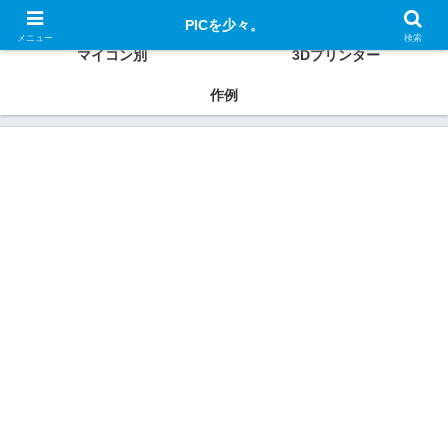
PIC、ESP32、Raspberry Pi、Xiaoなどの使い方、作例を紹介
PICを少々。
メニュー
検索
マイコン別
3Dプリンター
作例