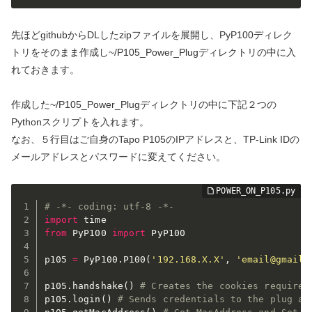
先ほどgithubからDLしたzipファイルを展開し、PyP100ディレク
トリをそのまま作成し~/P105_Power_Plugディレクトリの中に入
れておきます。
作成した~/P105_Power_Plugディレクトリの中に下記２つの
Pythonスクリプトを入れます。
なお、５行目はご自身のTapo P105のIPアドレスと、TP-Link IDの
メールアドレスとパスワードに変えてください。
# -*- coding: utf-8 -*-
import
from
 PyP100 
import
 PyP100

p105 
=
 PyP100
.
P100
(
'192.168.X.X'
,
'email@gmail.
p105
.
handshake
(
)
# Creates the cookies required
p105
.
login
(
)
# Sends credentials to the plug an