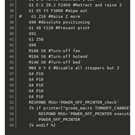
    G1 E-2 Z0.2 F2400 #Retract and raise Z

    G1 X5 Y5 F3000 #Wipe out

#    G1 Z10 #Raise Z more

    G90 #Absolute positioning

    G1 X0 Y220 #Present print

    G91

    G1 Z50

    G90

    M106 S0 #Turn-off fan

    M104 S0 #Turn-off hotend

    M140 S0 #Turn-off bed

    M84 X Y E #Disable all steppers but Z

    G4 P10

    G4 P10

    G4 P10

    G4 P10

    G4 P10

    RESPOND MSG='POWER_OFF_PRINTER_check'

    {% if printer["gcode_macro TURNOFF_CHANGE"].
        RESPOND MSG='POWER_OFF_PRINTER executed'
        POWER_OFF_PRINTER

    {% endif %}