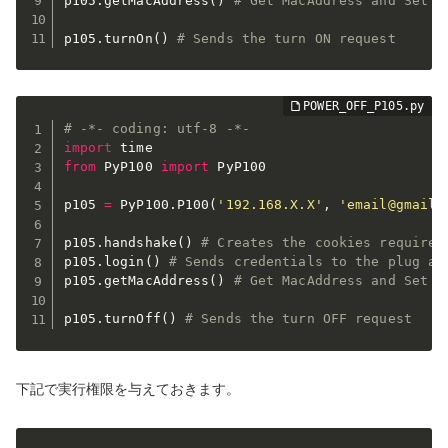
p105
.
getMacAddress
(
)
# Get MacAddress and Set t
p105
.
turnOn
(
)
# Sends the turn ON request
# -*- coding: utf-8 -*-
import
from
 PyP100 
import
 PyP100

p105 
=
 PyP100
.
P100
(
'192.168.X.X'
,
'email@gmail.
p105
.
handshake
(
)
# Creates the cookies required
p105
.
login
(
)
# Sends credentials to the plug an
p105
.
getMacAddress
(
)
# Get MacAddress and Set t
p105
.
turnOff
(
)
# Sends the turn OFF request
下記で実行権限を与えておきます。