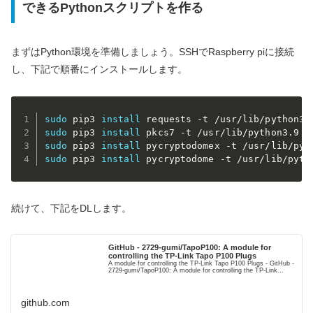
できるPythonスクリプトを作る
まずはPython環境を準備しましょう。SSHでRaspberry piに接続
し、下記で順番にインストールします。
sudo
 pip3 
install
sudo
 pip3 
install
sudo
 pip3 
install
sudo
 pip3 
install
 pycryptodome -t /usr/lib/pyth
続けて、下記をDLします。
GitHub - 2729-gumi/TapoP100: A module for
controlling the TP-Link Tapo P100 Plugs
A module for controlling the TP-Link Tapo P100 Plugs - GitHub -
2729-gumi/TapoP100: A module for controlling the TP-Link...
github.com