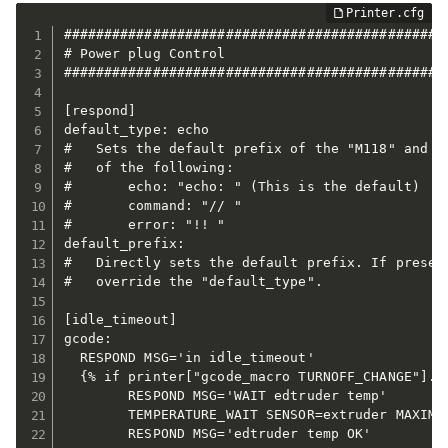
################################################
# Power plug Control

################################################
[respond]

default_type: echo

#   Sets the default prefix of the "M118" and "R
#   of the following:

#       echo: "echo: " (This is the default)

#       command: "// "

#       error: "!! "

default_prefix: 

#   Directly sets the default prefix. If present
#   override the "default_type".

[idle_timeout]

gcode:

  RESPOND MSG='in idle_timeout'

  {% if printer["gcode_macro TURNOFF_CHANGE"].tu
        RESPOND MSG='WAIT edtruder temp'

        TEMPERATURE_WAIT SENSOR=extruder MAXIMUM
        RESPOND MSG='edtruder temp OK'
