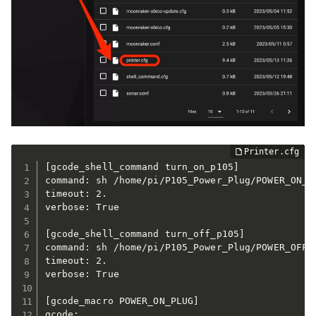
[
gcode_shell_command turn_on_p105
]
command: sh /home/pi/P105_Power_Plug/POWER_ON_P1
timeout: 2.

verbose: True

[
gcode_shell_command turn_off_p105
]
command: sh /home/pi/P105_Power_Plug/POWER_OFF_P
timeout: 2.

verbose: True

[
gcode_macro POWER_ON_PLUG
]
gcode:
