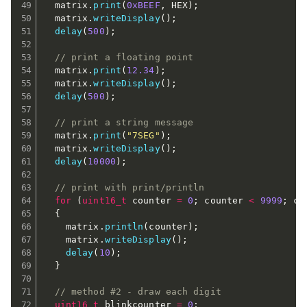
  matrix
.
print
(
0xBEEF
,
 HEX
)
;
  matrix
.
writeDisplay
(
)
;
delay
(
500
)
;
// print a floating point
  matrix
.
print
(
12.34
)
;
  matrix
.
writeDisplay
(
)
;
delay
(
500
)
;
// print a string message
  matrix
.
print
(
"7SEG"
)
;
  matrix
.
writeDisplay
(
)
;
delay
(
10000
)
;
// print with print/println
for
(
uint16_t
 counter 
=
0
;
 counter 
<
9999
;
 co
{
    matrix
.
println
(
counter
)
;
    matrix
.
writeDisplay
(
)
;
delay
(
10
)
;
}
// method #2 - draw each digit
uint16_t
 blinkcounter 
=
0
;