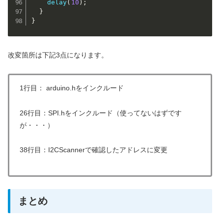
delay
(
10
)
;
}
}
改変箇所は下記3点になります。
1行目： arduino.hをインクルード
26行目：SPI.hをインクルード（使ってないはずです
が・・・）
38行目：I2CScannerで確認したアドレスに変更
まとめ