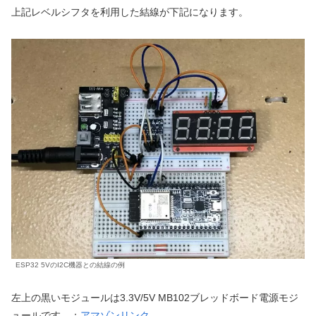
上記レベルシフタを利用した結線が下記になります。
ESP32 5VのI2C機器との結線の例
左上の黒いモジュールは3.3V/5V MB102ブレッドボード電源モジ
ュールです。：
アマゾンリンク