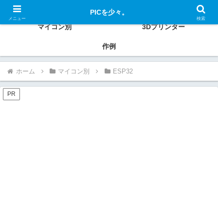
PIC、ESP32、Raspberry Pi、Xiaoなどの使い方、作例を紹介
PICを少々。
メニュー
検索
マイコン別
3Dプリンター
作例
ホーム
マイコン別
ESP32
PR