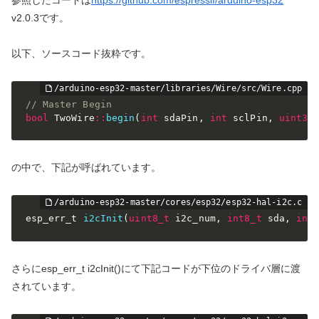
v2.0.3です。
以下、ソースコード抜粋です。
// Master Begin
bool
 TwoWire
::
begin
(
int
 sdaPin
,
int
 sclPin
,
uint32
の中で、下記が呼ばれています。
esp_err_t 
i2cInit
(
uint8_t
 i2c_num
,
int8_t
 sda
,
int
さらにesp_err_t i2cInit()にて下記コードが下位のドライバ層に渡
されています。