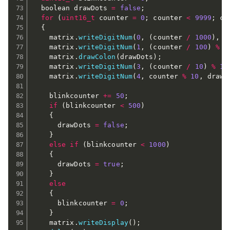
  boolean drawDots 
=
false
;
for
(
uint16_t
 counter 
=
0
;
 counter 
<
9999
;
 co
{
    matrix
.
writeDigitNum
(
0
,
(
counter 
/
1000
)
,
 d
    matrix
.
writeDigitNum
(
1
,
(
counter 
/
100
)
%
1
    matrix
.
drawColon
(
drawDots
)
;
    matrix
.
writeDigitNum
(
3
,
(
counter 
/
10
)
%
10
    matrix
.
writeDigitNum
(
4
,
 counter 
%
10
,
 drawD
    blinkcounter 
+=
50
;
if
(
blinkcounter 
<
500
)
{
      drawDots 
=
false
;
}
else
if
(
blinkcounter 
<
1000
)
{
      drawDots 
=
true
;
}
else
{
      blinkcounter 
=
0
;
}
    matrix
.
writeDisplay
(
)
;