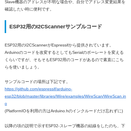
Slave機器のアドレスが不明な場合や、自分でアドレス変更結果を
確認したい時に便利です。
ESP32用のI2CScannerサンプルコード
ESP32用のI2CScannerがEspressifから提供されています。
Arduinoのコードを改変するとしてもSerialのボーレートを変える
くらいですが、そもそもESP32用のコードがあるので素直にこち
らを使いましょう。
サンプルコードの場所は下記です。
https://github.com/espressif/arduino-
esp32/blob/master/libraries/Wire/examples/WireScan/WireScan.in
o
(PlatformIOを利用の方はArduino.hのインクルードだけ忘れずに)
以降の項の説明で示すESP32-スレーブ機器の結線をしたのち、下