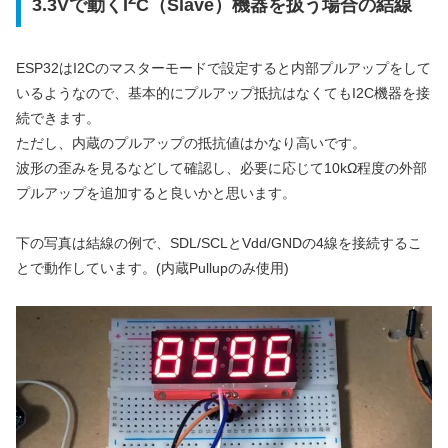
3.3Vで動くI
C（Slave）機器を扱う場合の結線
ESP32はI2Cのマスターモードで設定すると内部プルアップをして
いるようなので、基本的にプルアップ抵抗はなくてもI2C機器を接
続できます。
ただし、内蔵のプルアップの抵抗値はかなり高いです。
波形の歪みを見るなどして確認し、必要に応じて10kΩ程度の外部
プルアップを追加すると良いかと思います。
下の写真は結線の例で、SDL/SCLとVdd/GNDの4線を接続するこ
とで動作しています。(内蔵Pullupのみ使用)