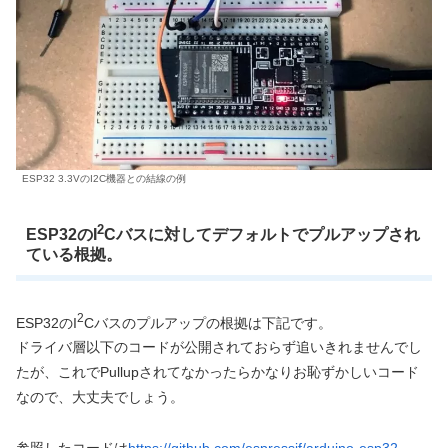
ESP32 3.3VのI2C機器との結線の例
2
ESP32のI
Cバスに対
してデフォルトでプルアップされ
ている根拠。
2
ESP32のI
Cバスのプルアップの根拠は下記です。
ドライバ層以下のコードが公開されておらず追いきれませんでし
たが、これでPullupされてなかったらかなりお恥ずかしいコード
なので、大丈夫でしょう。
参照したコードは
https://github.com/espressif/arduino-esp32