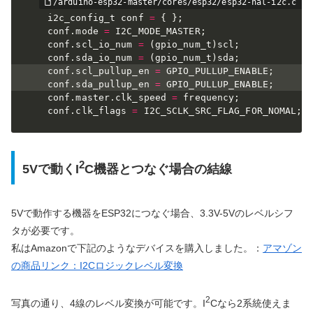
    i2c_config_t conf 
=
{
}
;
    conf
.
mode 
=
 I2C_MODE_MASTER
;
    conf
.
scl_io_num 
=
(
gpio_num_t
)
scl
;
    conf
.
sda_io_num 
=
(
gpio_num_t
)
sda
;
    conf
.
scl_pullup_en 
=
 GPIO_PULLUP_ENABLE
;
    conf
.
sda_pullup_en 
=
 GPIO_PULLUP_ENABLE
;
    conf
.
master
.
clk_speed 
=
 frequency
;
    conf
.
clk_flags 
=
 I2C_SCLK_SRC_FLAG_FOR_NOMAL
;
2
5Vで動くI
C機器とつなぐ場合の結線
5Vで動作する機器をESP32につなぐ場合、3.3V-5Vのレベルシフ
タが必要です。
私はAmazonで下記のようなデバイスを購入しました。：
アマゾン
の商品リンク：I2Cロジックレベル変換
2
写真の通り、4線のレベル変換が可能です。I
Cなら2系統使えま