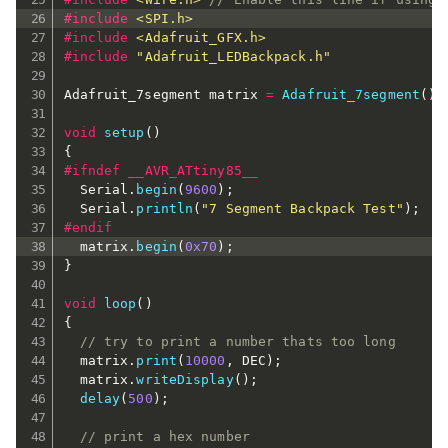
#
include
<SPI.h>
#
include
<Adafruit_GFX.h>
#
include
"Adafruit_LEDBackpack.h"
Adafruit_7segment matrix 
=
Adafruit_7segment
(
)
;
void
setup
(
)
{
#
ifndef
 __AVR_ATtiny85__
  Serial
.
begin
(
9600
)
;
  Serial
.
println
(
"7 Segment Backpack Test"
)
;
#
endif
  matrix
.
begin
(
0x70
)
;
}
void
loop
(
)
{
// try to print a number thats too long
  matrix
.
print
(
10000
,
 DEC
)
;
  matrix
.
writeDisplay
(
)
;
delay
(
500
)
;
// print a hex number