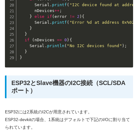
      Serial
.
printf
(
"I2C device found at addres
      nDevices
++
;
}
else
if
(
error 
!=
2
)
{
      Serial
.
printf
(
"Error %d at address 0x%02X
}
}
if
(
nDevices 
==
0
)
{
    Serial
.
println
(
"No I2C devices found"
)
;
}
}
ESP32とSlave機器のI2C接続（SCL/SDA
ポート）
ESP32には2系統のI2Cが用意されています。
ESP32-devkitの場合、1系統はデフォルトで下記のI/Oに割り当て
られています。