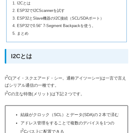
I2Cとは
ESP32でI2CScannerを試す
ESP32とSlave機器のI2C接続（SCL/SDAポート）
ESP32で0.56″ 7-Segment Backpackを使う。
まとめ
I2Cとは
2
I
C(アイ・スクエアード・シー。通称アイツーシー)は一言で言え
ばシリアル通信の一種です。
2
I
Cの主な特徴(メリット)は下記２つです。
結線がクロック（SCL）とデータ(SDA)の２本で済む
アドレス管理をすることで複数のデバイスを1つの
2
I
Cバス上に配置できる