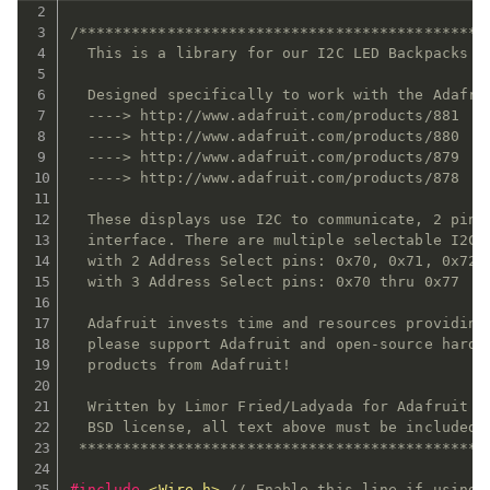
/***********************************************
  This is a library for our I2C LED Backpacks

  Designed specifically to work with the Adafrui
  ----> http://www.adafruit.com/products/881

  ----> http://www.adafruit.com/products/880

  ----> http://www.adafruit.com/products/879

  ----> http://www.adafruit.com/products/878

  These displays use I2C to communicate, 2 pins 
  interface. There are multiple selectable I2C a
  with 2 Address Select pins: 0x70, 0x71, 0x72 o
  with 3 Address Select pins: 0x70 thru 0x77

  Adafruit invests time and resources providing 
  please support Adafruit and open-source hardwa
  products from Adafruit!

  Written by Limor Fried/Ladyada for Adafruit In
  BSD license, all text above must be included i
 **********************************************
#
include
<Wire.h>
// Enable this line if using 