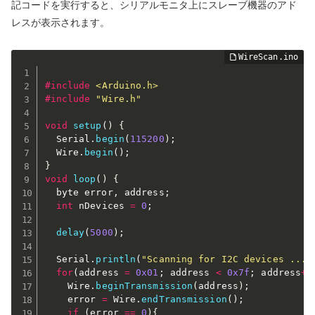
記コードを実行すると、シリアルモニタ上にスレーブ機器のアド
レスが表示されます。
#
include
<Arduino.h>
#
include
"Wire.h"
void
setup
(
)
{
  Serial
.
begin
(
115200
)
;
  Wire
.
begin
(
)
;
}
void
loop
(
)
{
  byte error
,
 address
;
int
 nDevices 
=
0
;
delay
(
5000
)
;
  Serial
.
println
(
"Scanning for I2C devices ..."
for
(
address 
=
0x01
;
 address 
<
0x7f
;
 address
++
    Wire
.
beginTransmission
(
address
)
;
    error 
=
 Wire
.
endTransmission
(
)
;
if
(
error 
==
0
)
{