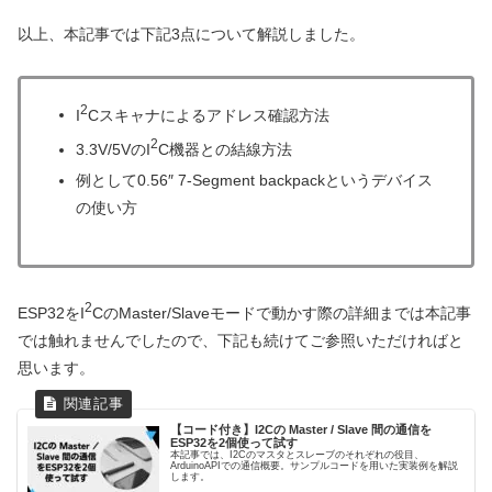
以上、本記事では下記3点について解説しました。
2
I
Cスキャナによるアドレス確認方法
2
3.3V/5VのI
C機器との結線方法
例として0.56″ 7-Segment backpackというデバイス
の使い方
2
ESP32をI
CのMaster/Slaveモードで動かす際の詳細までは本記事
では触れませんでしたので、下記も続けてご参照いただければと
思います。
【コード付き】I2Cの Master / Slave 間の通信を
ESP32を2個使って試す
本記事では、I2Cのマスタとスレーブのそれぞれの役目、
ArduinoAPIでの通信概要。サンプルコードを用いた実装例を解説
します。