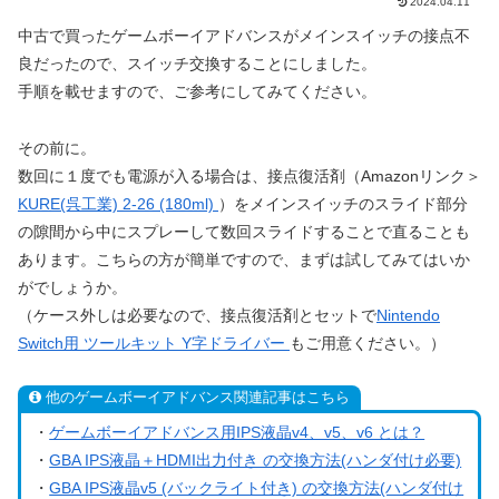
2024.04.11
中古で買ったゲームボーイアドバンスがメインスイッチの接点不
良だったので、スイッチ交換することにしました。
手順を載せますので、ご参考にしてみてください。
その前に。
数回に１度でも電源が入る場合は、接点復活剤（Amazonリンク＞
KURE(呉工業) 2-26 (180ml)
）をメインスイッチのスライド部分
の隙間から中にスプレーして数回スライドすることで直ることも
あります。こちらの方が簡単ですので、まずは試してみてはいか
がでしょうか。
（ケース外しは必要なので、接点復活剤とセットで
Nintendo
Switch用 ツールキット Y字ドライバー
もご用意ください。）
他のゲームボーイアドバンス関連記事はこちら
・
ゲームボーイアドバンス用IPS液晶v4、v5、v6 とは？
・
GBA IPS液晶＋HDMI出力付き の交換方法(ハンダ付け必要)
・
GBA IPS液晶v5 (バックライト付き) の交換方法(ハンダ付け