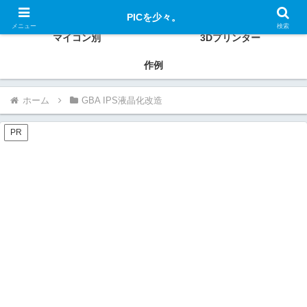
PIC、ESP32、Raspberry Pi、Xiaoなどの使い方、作例を紹介
PICを少々。
メニュー
検索
マイコン別
3Dプリンター
作例
ホーム
GBA IPS液晶化改造
PR