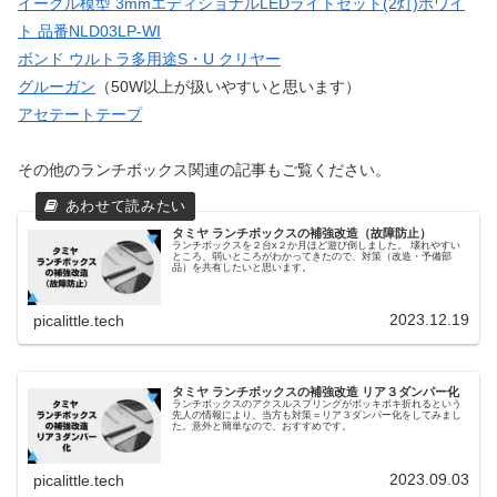
イーグル模型 3mmエディショナルLEDライトセット(2灯)ホワイ
ト 品番NLD03LP-WI
ボンド ウルトラ多用途S・U クリヤー
グルーガン
（50W以上が扱いやすいと思います）
アセテートテープ
その他のランチボックス関連の記事もご覧ください。
タミヤ ランチボックスの補強改造（故障防止）
ランチボックスを２台x２か月ほど遊び倒しました。 壊れやすい
ところ、弱いところがわかってきたので、対策（改造・予備部
品）を共有したいと思います。
2023.12.19
picalittle.tech
タミヤ ランチボックスの補強改造 リア３ダンパー化
ランチボックスのアクスルスプリングがボッキボキ折れるという
先人の情報により、当方も対策＝リア３ダンパー化をしてみまし
た。意外と簡単なので、おすすめです。
2023.09.03
picalittle.tech