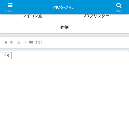
PIC、ESP32、Raspberry Pi、Xiaoなどの使い方、作例を紹介
PICを少々。
メニュー
検索
マイコン別
3Dプリンター
作例
ホーム
作例
PR